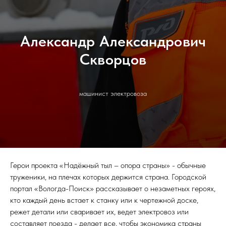
Александр Александрович
Скворцов
машинист электровоза
Герои проекта «Надёжный тыл – опора страны» - обычные
труженики, на плечах которых держится страна. Городской
портал «Вологда-Поиск» рассказывает о незаметных героях,
кто каждый день встает к станку или к чертежной доске,
режет детали или сваривает их, ведет электровоз или
составляет поезда - делает все, чтобы экономика страны